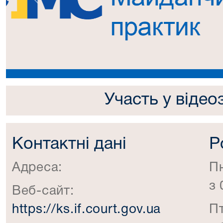
Попередній
Участь у відео
Контактні дані
Р
Адреса:
П
з 
Веб-сайт:
https://ks.if.court.gov.ua
П