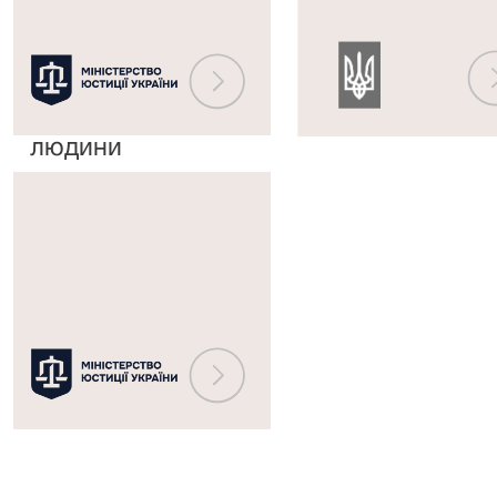
Європейським
державного
судом
реєстру
з
судових
прав
рішень
людини
Міністерство
юстиції
України